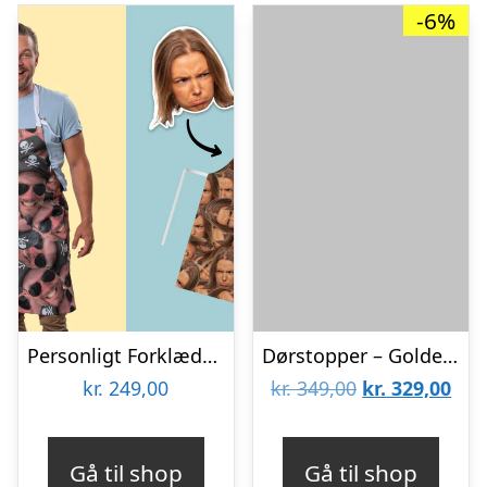
-6%
Personligt Forklæde med Billede – Multiface
Dørstopper – Golden Labrador LACEY
Den
De
kr.
249,00
kr.
349,00
kr.
329,00
oprindelige
aktu
pris
pris
Gå til shop
Gå til shop