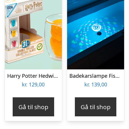
Harry Potter Hedwig 3D Krus
Badekarslampe Fishworld – Spralla
kr.
129,00
kr.
139,00
Gå til shop
Gå til shop