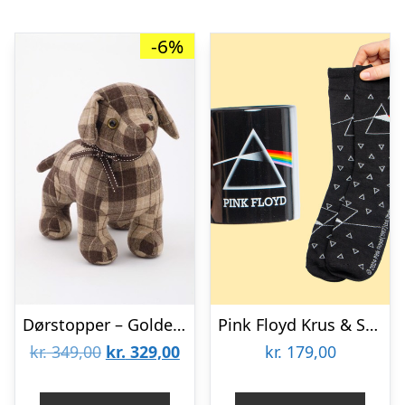
-6%
Dørstopper – Golden Labrador LACEY
Pink Floyd Krus & Sokker Gavesæt
Den
Den
kr.
349,00
kr.
329,00
kr.
179,00
oprindelige
aktuelle